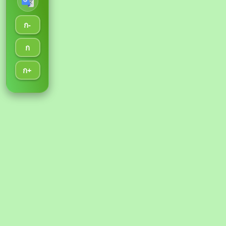
ก-
ก
ก+