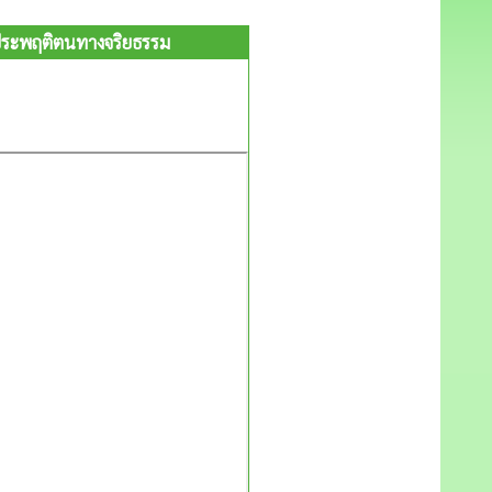
รประพฤติตนทางจริยธรรม